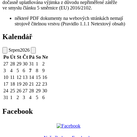
dočasně uplatňována výjimka z důvodu nepřiměřené zátěže
ve smyslu článku 5 směrnice (EU) 2016/2102.
některé PDF dokumenty na webových stránkách nemají
strojově čitelnou vrstvu (Pravidlo 1.1.1 Netextový obsah)
Kalendář
Srpen
2026
Po
Út
St
Čt
Pá
So
Ne
27
28
29
30
31
1
2
3
4
5
6
7
8
9
10
11
12
13
14
15
16
17
18
19
20
21
22
23
24
25
26
27
28
29
30
31
1
2
3
4
5
6
Facebook