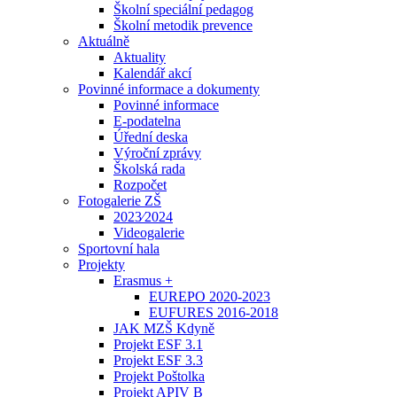
Školní speciální pedagog
Školní metodik prevence
Aktuálně
Aktuality
Kalendář akcí
Povinné informace a dokumenty
Povinné informace
E-podatelna
Úřední deska
Výroční zprávy
Školská rada
Rozpočet
Fotogalerie ZŠ
2023⁄2024
Videogalerie
Sportovní hala
Projekty
Erasmus +
EUREPO 2020-2023
EUFURES 2016-2018
JAK MZŠ Kdyně
Projekt ESF 3.1
Projekt ESF 3.3
Projekt Poštolka
Projekt APIV B