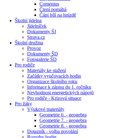
Comenius
Čtení pomáhá
Čápi bílí na hnízdě
Školní jídelna
Jídelníček
Dokumenty ŠJ
Strava.cz
Školní družina
Provoz
Dokumenty ŠD
Fotogalerie ŠD
Pro rodiče
Materiály ke stažení
Začátky vyučovacích hodin
Organizace školního roku
Informace k zápisu do 1. ročníku
Nevhodnost energetických nápojů
Pro rodiče - Krizová situace
Pro žáky
Výukové materiály
Geometrie 6. - geogebra
Geometrie 7. - geogebra
Geometrie 8. - geogebra
Dotazník - volba povolání
Rozvrhy hodin