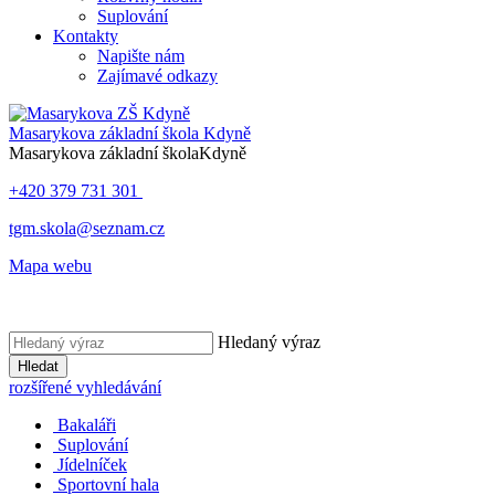
Suplování
Kontakty
Napište nám
Zajímavé odkazy
Masarykova základní škola
Kdyně
Masarykova základní škola
Kdyně
+420 379 731 301
tgm.skola@seznam.cz
Mapa webu
Hledaný výraz
Hledat
rozšířené vyhledávání
Bakaláři
Suplování
Jídelníček
Sportovní hala