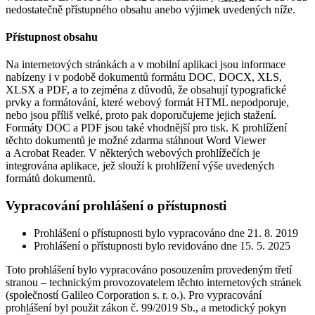
nedostatečně přístupného obsahu anebo výjimek uvedených níže.
Přístupnost obsahu
Na internetových stránkách a v mobilní aplikaci jsou informace
nabízeny i v podobě dokumentů formátu DOC, DOCX, XLS,
XLSX a PDF, a to zejména z důvodů, že obsahují typografické
prvky a formátování, které webový formát HTML nepodporuje,
nebo jsou příliš velké, proto pak doporučujeme jejich stažení.
Formáty DOC a PDF jsou také vhodnější pro tisk. K prohlížení
těchto dokumentů je možné zdarma stáhnout Word Viewer
a Acrobat Reader. V některých webových prohlížečích je
integrována aplikace, jež slouží k prohlížení výše uvedených
formátů dokumentů.
Vypracování prohlášení o přístupnosti
Prohlášení o přístupnosti bylo vypracováno dne 21. 8. 2019
Prohlášení o přístupnosti bylo revidováno dne 15. 5. 2025
Toto prohlášení bylo vypracováno posouzením provedeným třetí
stranou – technickým provozovatelem těchto internetových stránek
(společností Galileo Corporation s. r. o.). Pro vypracování
prohlášení byl použit zákon č. 99/2019 Sb., a metodický pokyn