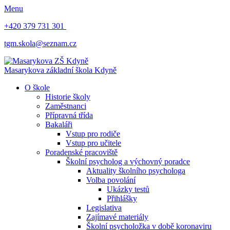
Menu
+420 379 731 301
tgm.skola@seznam.cz
Masarykova základní škola
Kdyně
O škole
Historie školy
Zaměstnanci
Přípravná třída
Bakaláři
Vstup pro rodiče
Vstup pro učitele
Poradenské pracoviště
Školní psycholog a výchovný poradce
Aktuality školního psychologa
Volba povolání
Ukázky testů
Přihlášky
Legislativa
Zajímavé materiály
Školní psycholožka v době koronaviru