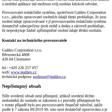
a mobilní aplikace má možnost svůj souhlas kdykoli odvolat.
Provozovatel redakčního systému, společnost Galileo Corporation
s.r.o., jakožto zpracovatel osobních údajů tímto prohlašuje, že jsou
osobní údaje zpracovávané v jí provozovaném redakčním systému
dostatečně zabezpečeny proti ztrátě a úniku a zároveň prohlašuje,
že neposkytuje žádné zpřístupněné osobní údaje třetím osobám.
Kontakt na technického provozovatele
Galileo Corporation s.r.o.
Březenecká 4808
430 04 Chomutov
tel.: +420 226 257 057
web:
www.igalileo.cz
technická podpora:
podpora@igalileo.cz
Nepřístupný obsah
Níže uvedený obsah není přístupný, jelikož uvedení těchto
nedostatků do souladu se zákonem a s pravidly přístupnosti by
v tomto případě bylo pro provozovatele finančně náročné, takže
podle § 7 zákona 99/2019 Sb. toto není dodatečně upravováno a je