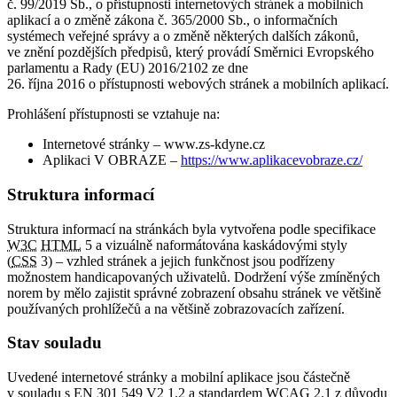
č. 99/2019 Sb., o přístupnosti internetových stránek a mobilních
aplikací a o změně zákona č. 365/2000 Sb., o informačních
systémech veřejné správy a o změně některých dalších zákonů,
ve znění pozdějších předpisů, který provádí Směrnici Evropského
parlamentu a Rady (EU) 2016/2102 ze dne
26. října 2016 o přístupnosti webových stránek a mobilních aplikací.
Prohlášení přístupnosti se vztahuje na:
Internetové stránky – www.zs-kdyne.cz
Aplikaci V OBRAZE –
https://www.aplikacevobraze.cz/
Struktura informací
Struktura informací na stránkách byla vytvořena podle specifikace
W3C
HTML
5 a vizuálně naformátována kaskádovými styly
(
CSS
3) – vzhled stránek a jejich funkčnost jsou podřízeny
možnostem handicapovaných uživatelů. Dodržení výše zmíněných
norem by mělo zajistit správné zobrazení obsahu stránek ve většině
používaných prohlížečů a na většině zobrazovacích zařízení.
Stav souladu
Uvedené internetové stránky a mobilní aplikace jsou částečně
v souladu s EN 301 549 V2 1.2 a standardem
WCAG
2.1 z důvodu