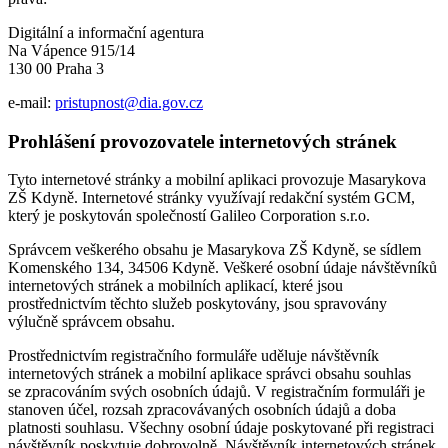
Digitální a informační agentura
Na Vápence 915/14
130 00 Praha 3
e-mail:
pristupnost@dia.gov.cz
Prohlášení provozovatele internetových stránek
Tyto internetové stránky a mobilní aplikaci provozuje Masarykova
ZŠ Kdyně. Internetové stránky využívají redakční systém GCM,
který je poskytován společností Galileo Corporation s.r.o.
Správcem veškerého obsahu je Masarykova ZŠ Kdyně, se sídlem
Komenského 134, 34506 Kdyně. Veškeré osobní údaje návštěvníků
internetových stránek a mobilních aplikací, které jsou
prostřednictvím těchto služeb poskytovány, jsou spravovány
výlučně správcem obsahu.
Prostřednictvím registračního formuláře uděluje návštěvník
internetových stránek a mobilní aplikace správci obsahu souhlas
se zpracováním svých osobních údajů. V registračním formuláři je
stanoven účel, rozsah zpracovávaných osobních údajů a doba
platnosti souhlasu. Všechny osobní údaje poskytované při registraci
návštěvník poskytuje dobrovolně. Návštěvník internetových stránek