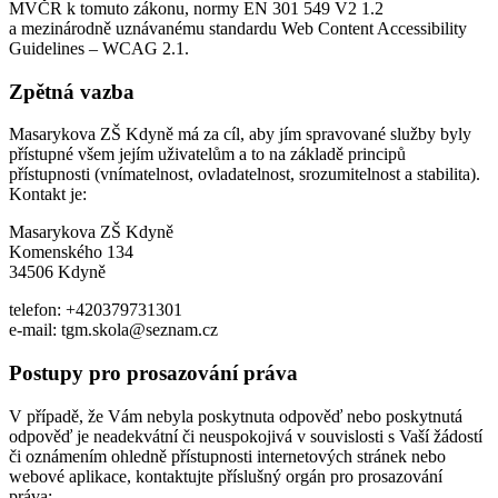
MVČR k tomuto zákonu, normy EN 301 549 V2 1.2
a mezinárodně uznávanému standardu Web Content Accessibility
Guidelines – WCAG 2.1.
Zpětná vazba
Masarykova ZŠ Kdyně má za cíl, aby jím spravované služby byly
přístupné všem jejím uživatelům a to na základě principů
přístupnosti (vnímatelnost, ovladatelnost, srozumitelnost a stabilita).
Kontakt je:
Masarykova ZŠ Kdyně
Komenského 134
34506 Kdyně
telefon: +420379731301
e-mail: tgm.skola@seznam.cz
Postupy pro prosazování práva
V případě, že Vám nebyla poskytnuta odpověď nebo poskytnutá
odpověď je neadekvátní či neuspokojivá v souvislosti s Vaší žádostí
či oznámením ohledně přístupnosti internetových stránek nebo
webové aplikace, kontaktujte příslušný orgán pro prosazování
práva: