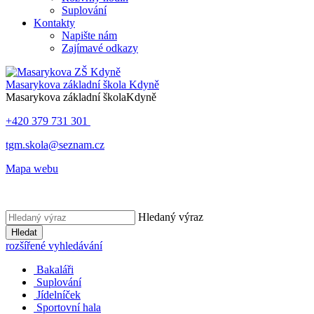
Suplování
Kontakty
Napište nám
Zajímavé odkazy
Masarykova základní škola
Kdyně
Masarykova základní škola
Kdyně
+420 379 731 301
tgm.skola@seznam.cz
Mapa webu
Hledaný výraz
Hledat
rozšířené vyhledávání
Bakaláři
Suplování
Jídelníček
Sportovní hala