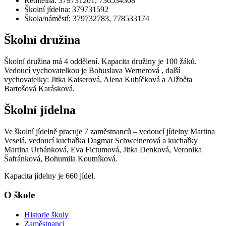
Ředitelna: 379731201, 736534308
Školní jídelna: 379731592
Škola/náměstí: 379732783, 778533174
Školní družina
Školní družina má 4 oddělení. Kapacita družiny je 100 žáků.
Vedoucí vychovatelkou je Bohuslava Wernerová , další
vychovatelky: Jitka Kaiserová, Alena Kubíčková a Alžběta
Bartošová Karásková.
Školní jídelna
Ve školní jídelně pracuje 7 zaměstnanců – vedoucí jídelny Martina
Veselá, vedoucí kuchařka Dagmar Schweinerová a kuchařky
Martina Urbánková, Eva Fictumová, Jitka Denková, Veronika
Šafránková, Bohumila Koutníková.
Kapacita jídelny je 660 jídel.
O škole
Historie školy
Zaměstnanci