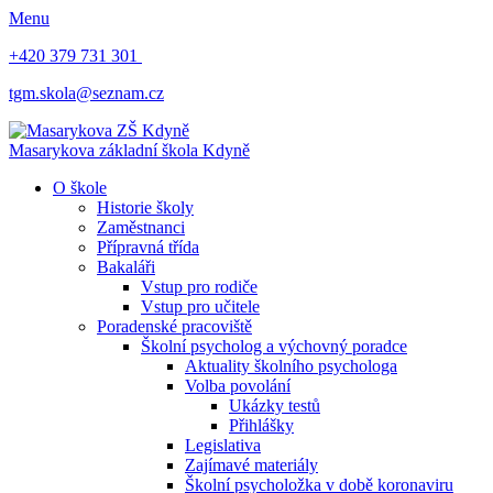
Menu
+420 379 731 301
tgm.skola@seznam.cz
Masarykova základní škola
Kdyně
O škole
Historie školy
Zaměstnanci
Přípravná třída
Bakaláři
Vstup pro rodiče
Vstup pro učitele
Poradenské pracoviště
Školní psycholog a výchovný poradce
Aktuality školního psychologa
Volba povolání
Ukázky testů
Přihlášky
Legislativa
Zajímavé materiály
Školní psycholožka v době koronaviru