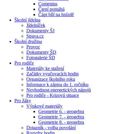
Comenius
Čtení pomáhá
Čápi bílí na hnízdě
Školní jídelna
Jídelníček
Dokumenty ŠJ
Strava.cz
Školní družina
Provoz
Dokumenty ŠD
Fotogalerie ŠD
Pro rodiče
Materiály ke stažení
Začátky vyučovacích hodin
Organizace školního roku
Informace k zápisu do 1. ročníku
Nevhodnost energetických nápojů
Pro rodiče - Krizová situace
Pro žáky
Výukové materiály
Geometrie 6. - geogebra
Geometrie 7. - geogebra
Geometrie 8. - geogebra
Dotazník - volba povolání
Rozvrhy hodin