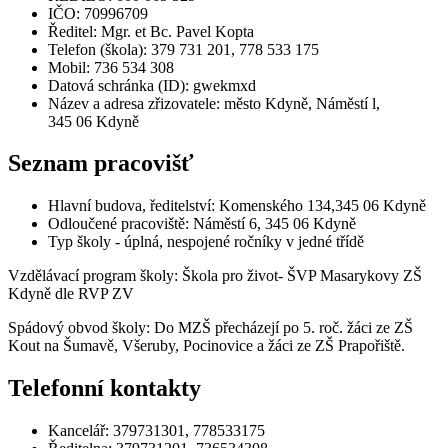
IČO: 70996709
Ředitel: Mgr. et Bc. Pavel Kopta
Telefon (škola): 379 731 201, 778 533 175
Mobil: 736 534 308
Datová schránka (ID): gwekmxd
Název a adresa zřizovatele: město Kdyně, Náměstí l,
345 06 Kdyně
Seznam pracovišť
Hlavní budova, ředitelství: Komenského 134,345 06 Kdyně
Odloučené pracoviště: Náměstí 6, 345 06 Kdyně
Typ školy - úplná, nespojené ročníky v jedné třídě
Vzdělávací program školy: Škola pro život- ŠVP Masarykovy ZŠ
Kdyně dle RVP ZV
Spádový obvod školy: Do MZŠ přecházejí po 5. roč. žáci ze ZŠ
Kout na Šumavě, Všeruby, Pocinovice a žáci ze ZŠ Prapořiště.
Telefonní kontakty
Kancelář: 379731301, 778533175