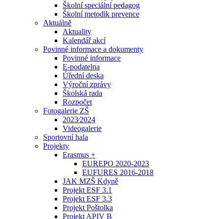
Školní speciální pedagog
Školní metodik prevence
Aktuálně
Aktuality
Kalendář akcí
Povinné informace a dokumenty
Povinné informace
E-podatelna
Úřední deska
Výroční zprávy
Školská rada
Rozpočet
Fotogalerie ZŠ
2023⁄2024
Videogalerie
Sportovní hala
Projekty
Erasmus +
EUREPO 2020-2023
EUFURES 2016-2018
JAK MZŠ Kdyně
Projekt ESF 3.1
Projekt ESF 3.3
Projekt Poštolka
Projekt APIV B