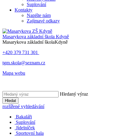
Suplování
Kontakty
Napište nám
Zajímavé odkazy
Masarykova základní škola
Kdyně
Masarykova základní škola
Kdyně
+420 379 731 301
tgm.skola@seznam.cz
Mapa webu
Hledaný výraz
Hledat
rozšířené vyhledávání
Bakaláři
Suplování
Jídelníček
Sportovní hala