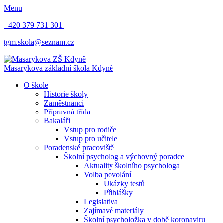
Menu
+420 379 731 301
tgm.skola@seznam.cz
Masarykova základní škola
Kdyně
O škole
Historie školy
Zaměstnanci
Přípravná třída
Bakaláři
Vstup pro rodiče
Vstup pro učitele
Poradenské pracoviště
Školní psycholog a výchovný poradce
Aktuality školního psychologa
Volba povolání
Ukázky testů
Přihlášky
Legislativa
Zajímavé materiály
Školní psycholožka v době koronaviru