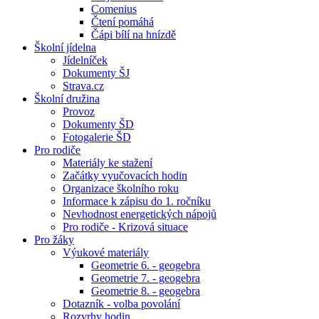
Comenius
Čtení pomáhá
Čápi bílí na hnízdě
Školní jídelna
Jídelníček
Dokumenty ŠJ
Strava.cz
Školní družina
Provoz
Dokumenty ŠD
Fotogalerie ŠD
Pro rodiče
Materiály ke stažení
Začátky vyučovacích hodin
Organizace školního roku
Informace k zápisu do 1. ročníku
Nevhodnost energetických nápojů
Pro rodiče - Krizová situace
Pro žáky
Výukové materiály
Geometrie 6. - geogebra
Geometrie 7. - geogebra
Geometrie 8. - geogebra
Dotazník - volba povolání
Rozvrhy hodin