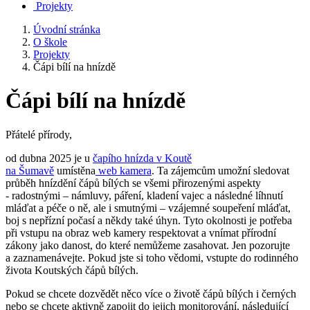
Projekty
Úvodní stránka
O škole
Projekty
Čápi bílí na hnízdě
Čápi bílí na hnízdě
Přátelé přírody,
od dubna 2025 je u
čapího hnízda v Koutě
na Šumavě
umístěna
web kamera
. Ta zájemcům umožní sledovat
průběh hnízdění čápů bílých se všemi přirozenými aspekty
- radostnými – námluvy, páření, kladení vajec a následné líhnutí
mláďat a péče o ně, ale i smutnými – vzájemné soupeření mláďat,
boj s nepřízní počasí a někdy také úhyn. Tyto okolnosti je potřeba
při vstupu na obraz web kamery respektovat a vnímat přírodní
zákony jako danost, do které nemůžeme zasahovat. Jen pozorujte
a zaznamenávejte. Pokud jste si toho vědomi, vstupte do rodinného
života Koutských čápů bílých.
Pokud se chcete dozvědět něco více o životě čápů bílých i černých
nebo se chcete aktivně zapojit do jejich monitorování, následující