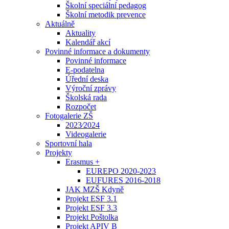
Školní speciální pedagog
Školní metodik prevence
Aktuálně
Aktuality
Kalendář akcí
Povinné informace a dokumenty
Povinné informace
E-podatelna
Úřední deska
Výroční zprávy
Školská rada
Rozpočet
Fotogalerie ZŠ
2023⁄2024
Videogalerie
Sportovní hala
Projekty
Erasmus +
EUREPO 2020-2023
EUFURES 2016-2018
JAK MZŠ Kdyně
Projekt ESF 3.1
Projekt ESF 3.3
Projekt Poštolka
Projekt APIV B