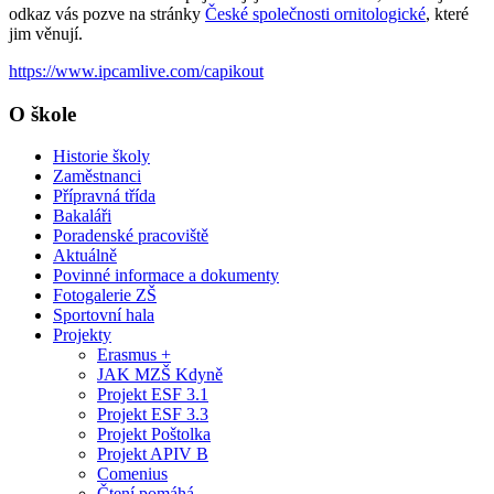
odkaz vás pozve na stránky
České společnosti ornitologické
, které
jim věnují.
https://www.ipcamlive.com/capikout
O škole
Historie školy
Zaměstnanci
Přípravná třída
Bakaláři
Poradenské pracoviště
Aktuálně
Povinné informace a dokumenty
Fotogalerie ZŠ
Sportovní hala
Projekty
Erasmus +
JAK MZŠ Kdyně
Projekt ESF 3.1
Projekt ESF 3.3
Projekt Poštolka
Projekt APIV B
Comenius
Čtení pomáhá