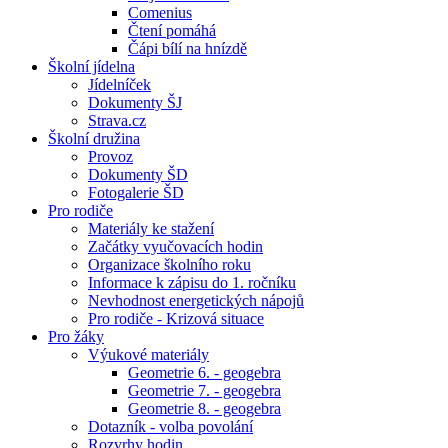
Comenius
Čtení pomáhá
Čápi bílí na hnízdě
Školní jídelna
Jídelníček
Dokumenty ŠJ
Strava.cz
Školní družina
Provoz
Dokumenty ŠD
Fotogalerie ŠD
Pro rodiče
Materiály ke stažení
Začátky vyučovacích hodin
Organizace školního roku
Informace k zápisu do 1. ročníku
Nevhodnost energetických nápojů
Pro rodiče - Krizová situace
Pro žáky
Výukové materiály
Geometrie 6. - geogebra
Geometrie 7. - geogebra
Geometrie 8. - geogebra
Dotazník - volba povolání
Rozvrhy hodin