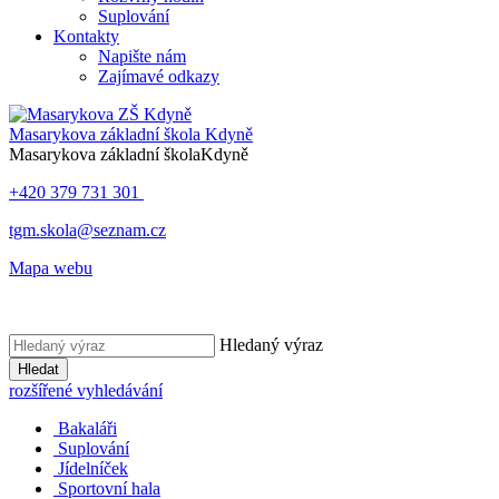
Suplování
Kontakty
Napište nám
Zajímavé odkazy
Masarykova základní škola
Kdyně
Masarykova základní škola
Kdyně
+420 379 731 301
tgm.skola@seznam.cz
Mapa webu
Hledaný výraz
Hledat
rozšířené vyhledávání
Bakaláři
Suplování
Jídelníček
Sportovní hala