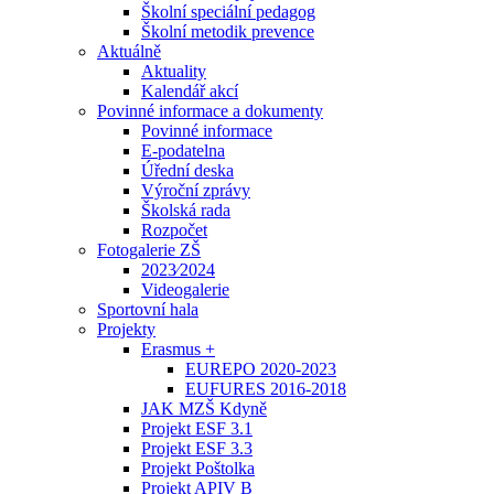
Školní speciální pedagog
Školní metodik prevence
Aktuálně
Aktuality
Kalendář akcí
Povinné informace a dokumenty
Povinné informace
E-podatelna
Úřední deska
Výroční zprávy
Školská rada
Rozpočet
Fotogalerie ZŠ
2023⁄2024
Videogalerie
Sportovní hala
Projekty
Erasmus +
EUREPO 2020-2023
EUFURES 2016-2018
JAK MZŠ Kdyně
Projekt ESF 3.1
Projekt ESF 3.3
Projekt Poštolka
Projekt APIV B