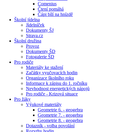
Comenius
Čtení pomáhá
Čápi bílí na hnízdě
Školní jídelna
Jídelníček
Dokumenty ŠJ
Strava.cz
Školní družina
Provoz
Dokumenty ŠD
Fotogalerie ŠD
Pro rodiče
Materiály ke stažení
Začátky vyučovacích hodin
Organizace školního roku
Informace k zápisu do 1. ročníku
Nevhodnost energetických nápojů
Pro rodiče - Krizová situace
Pro žáky
Výukové materiály
Geometrie 6. - geogebra
Geometrie 7. - geogebra
Geometrie 8. - geogebra
Dotazník - volba povolání
Rozvrhy hodin