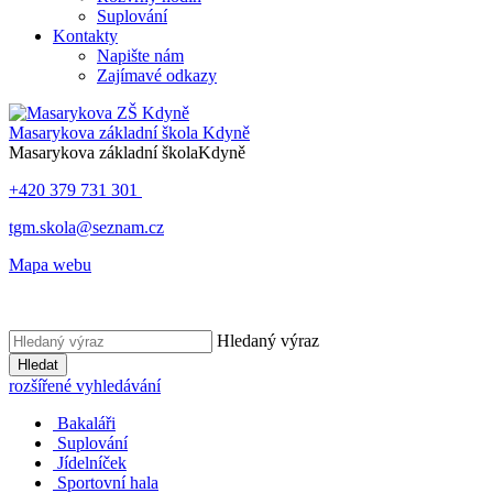
Suplování
Kontakty
Napište nám
Zajímavé odkazy
Masarykova základní škola
Kdyně
Masarykova základní škola
Kdyně
+420 379 731 301
tgm.skola@seznam.cz
Mapa webu
Hledaný výraz
Hledat
rozšířené vyhledávání
Bakaláři
Suplování
Jídelníček
Sportovní hala