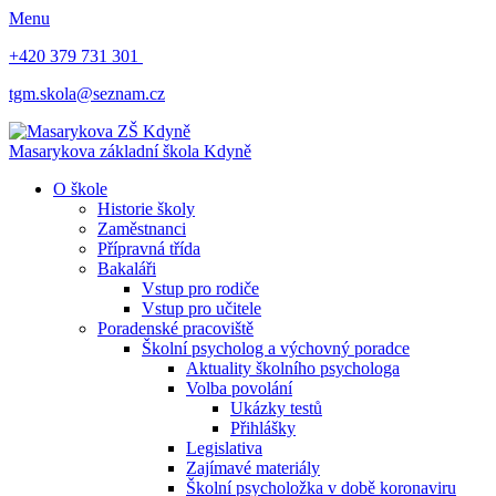
Menu
+420 379 731 301
tgm.skola@seznam.cz
Masarykova základní škola
Kdyně
O škole
Historie školy
Zaměstnanci
Přípravná třída
Bakaláři
Vstup pro rodiče
Vstup pro učitele
Poradenské pracoviště
Školní psycholog a výchovný poradce
Aktuality školního psychologa
Volba povolání
Ukázky testů
Přihlášky
Legislativa
Zajímavé materiály
Školní psycholožka v době koronaviru