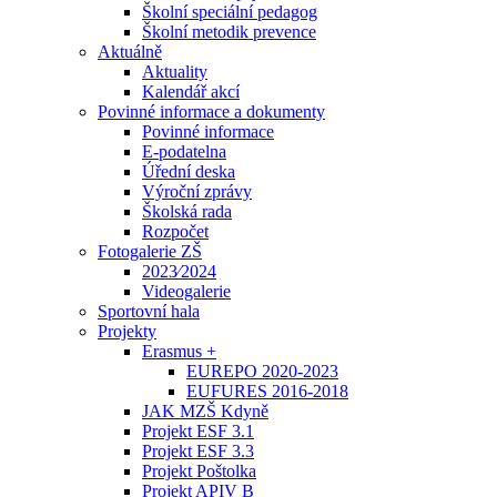
Školní speciální pedagog
Školní metodik prevence
Aktuálně
Aktuality
Kalendář akcí
Povinné informace a dokumenty
Povinné informace
E-podatelna
Úřední deska
Výroční zprávy
Školská rada
Rozpočet
Fotogalerie ZŠ
2023⁄2024
Videogalerie
Sportovní hala
Projekty
Erasmus +
EUREPO 2020-2023
EUFURES 2016-2018
JAK MZŠ Kdyně
Projekt ESF 3.1
Projekt ESF 3.3
Projekt Poštolka
Projekt APIV B