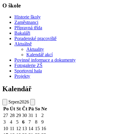
O škole
Historie školy
Zaměstnanci
Přípravná třída
Bakaláři
Poradenské pracoviště
Aktuálně
Aktuality
Kalendář akcí
Povinné informace a dokumenty
Fotogalerie ZŠ
Sportovní hala
Projekty
Kalendář
Srpen
2026
Po
Út
St
Čt
Pá
So
Ne
27
28
29
30
31
1
2
3
4
5
6
7
8
9
10
11
12
13
14
15
16