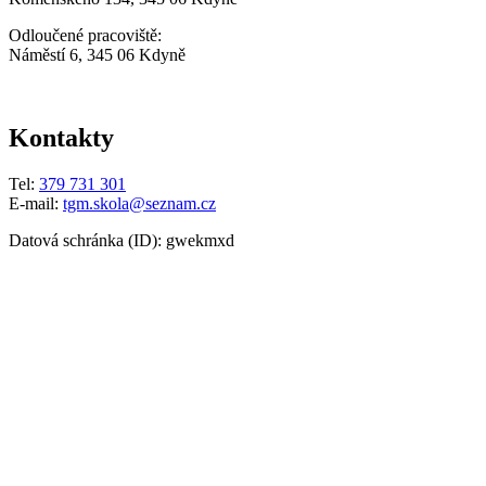
Odloučené pracoviště:
Náměstí 6, 345 06 Kdyně
Kontakty
Tel:
379 731 301
E-mail:
tgm.skola@seznam.cz
Datová schránka (ID): gwekmxd