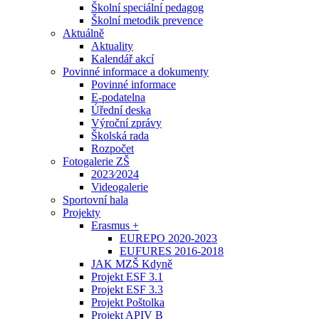
Školní speciální pedagog
Školní metodik prevence
Aktuálně
Aktuality
Kalendář akcí
Povinné informace a dokumenty
Povinné informace
E-podatelna
Úřední deska
Výroční zprávy
Školská rada
Rozpočet
Fotogalerie ZŠ
2023⁄2024
Videogalerie
Sportovní hala
Projekty
Erasmus +
EUREPO 2020-2023
EUFURES 2016-2018
JAK MZŠ Kdyně
Projekt ESF 3.1
Projekt ESF 3.3
Projekt Poštolka
Projekt APIV B