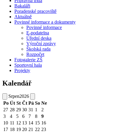
Přípravná třída
Bakaláři
Poradenské pracoviště
Aktuálně
Povinné informace a dokumenty
Povinné informace
E-podatelna
Úřední deska
Výroční zprávy
Školská rada
Rozpočet
Fotogalerie ZŠ
Sportovní hala
Projekty
Kalendář
Srpen
2026
Po
Út
St
Čt
Pá
So
Ne
27
28
29
30
31
1
2
3
4
5
6
7
8
9
10
11
12
13
14
15
16
17
18
19
20
21
22
23