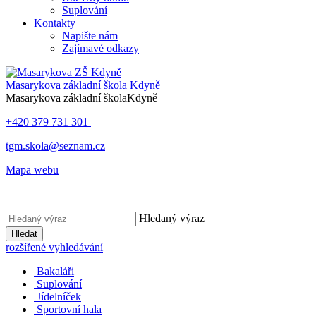
Suplování
Kontakty
Napište nám
Zajímavé odkazy
Masarykova základní škola
Kdyně
Masarykova základní škola
Kdyně
+420 379 731 301
tgm.skola@seznam.cz
Mapa webu
Hledaný výraz
Hledat
rozšířené vyhledávání
Bakaláři
Suplování
Jídelníček
Sportovní hala