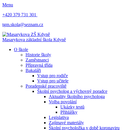
Menu
+420 379 731 301
tgm.skola@seznam.cz
Masarykova základní škola
Kdyně
O škole
Historie školy
Zaměstnanci
Přípravná třída
Bakaláři
Vstup pro rodiče
Vstup pro učitele
Poradenské pracoviště
Školní psycholog a výchovný poradce
Aktuality školního psychologa
Volba povolání
Ukázky testů
Přihlášky
Legislativa
Zajímavé materiály
Školní psycholožka v době koronaviru