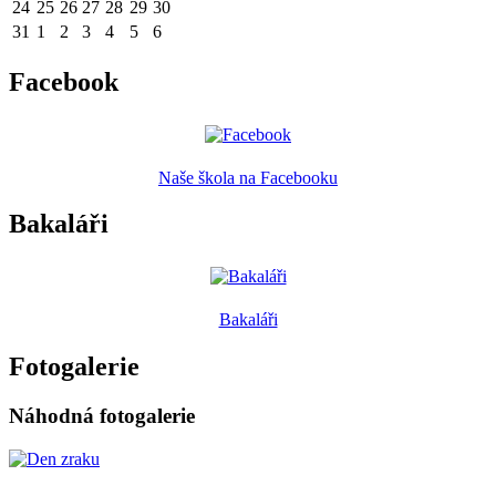
24
25
26
27
28
29
30
31
1
2
3
4
5
6
Facebook
Naše škola na Facebooku
Bakaláři
Bakaláři
Fotogalerie
Náhodná fotogalerie