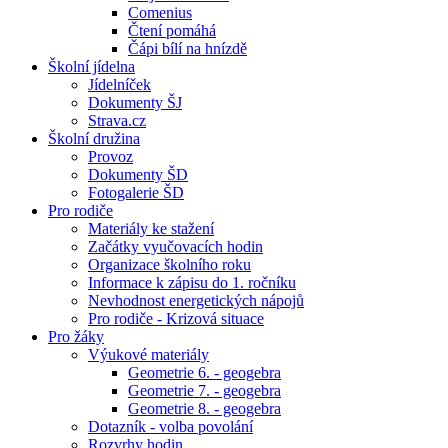
Comenius
Čtení pomáhá
Čápi bílí na hnízdě
Školní jídelna
Jídelníček
Dokumenty ŠJ
Strava.cz
Školní družina
Provoz
Dokumenty ŠD
Fotogalerie ŠD
Pro rodiče
Materiály ke stažení
Začátky vyučovacích hodin
Organizace školního roku
Informace k zápisu do 1. ročníku
Nevhodnost energetických nápojů
Pro rodiče - Krizová situace
Pro žáky
Výukové materiály
Geometrie 6. - geogebra
Geometrie 7. - geogebra
Geometrie 8. - geogebra
Dotazník - volba povolání
Rozvrhy hodin