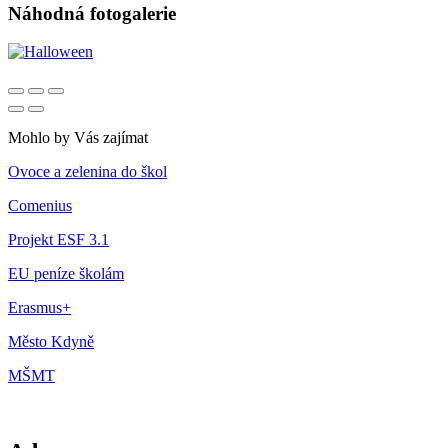
Náhodná fotogalerie
Mohlo by Vás zajímat
Ovoce a zelenina do škol
Comenius
Projekt ESF 3.1
EU peníze školám
Erasmus+
Město Kdyně
MŠMT