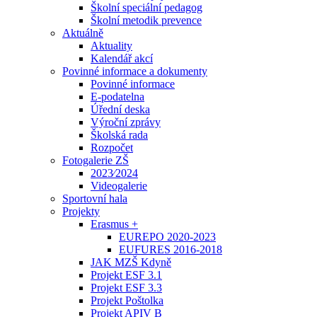
Školní speciální pedagog
Školní metodik prevence
Aktuálně
Aktuality
Kalendář akcí
Povinné informace a dokumenty
Povinné informace
E-podatelna
Úřední deska
Výroční zprávy
Školská rada
Rozpočet
Fotogalerie ZŠ
2023⁄2024
Videogalerie
Sportovní hala
Projekty
Erasmus +
EUREPO 2020-2023
EUFURES 2016-2018
JAK MZŠ Kdyně
Projekt ESF 3.1
Projekt ESF 3.3
Projekt Poštolka
Projekt APIV B