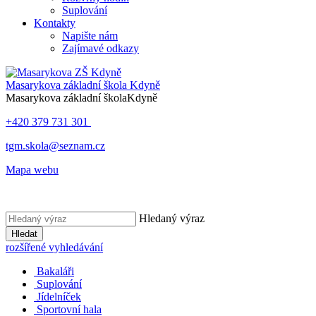
Suplování
Kontakty
Napište nám
Zajímavé odkazy
Masarykova základní škola
Kdyně
Masarykova základní škola
Kdyně
+420 379 731 301
tgm.skola@seznam.cz
Mapa webu
Hledaný výraz
Hledat
rozšířené vyhledávání
Bakaláři
Suplování
Jídelníček
Sportovní hala