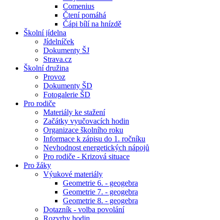
Comenius
Čtení pomáhá
Čápi bílí na hnízdě
Školní jídelna
Jídelníček
Dokumenty ŠJ
Strava.cz
Školní družina
Provoz
Dokumenty ŠD
Fotogalerie ŠD
Pro rodiče
Materiály ke stažení
Začátky vyučovacích hodin
Organizace školního roku
Informace k zápisu do 1. ročníku
Nevhodnost energetických nápojů
Pro rodiče - Krizová situace
Pro žáky
Výukové materiály
Geometrie 6. - geogebra
Geometrie 7. - geogebra
Geometrie 8. - geogebra
Dotazník - volba povolání
Rozvrhy hodin