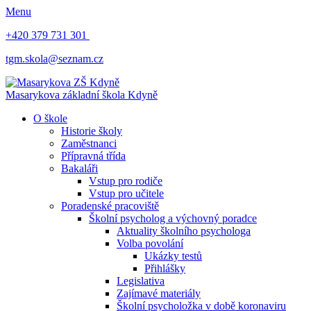
Menu
+420 379 731 301
tgm.skola@seznam.cz
Masarykova základní škola
Kdyně
O škole
Historie školy
Zaměstnanci
Přípravná třída
Bakaláři
Vstup pro rodiče
Vstup pro učitele
Poradenské pracoviště
Školní psycholog a výchovný poradce
Aktuality školního psychologa
Volba povolání
Ukázky testů
Přihlášky
Legislativa
Zajímavé materiály
Školní psycholožka v době koronaviru