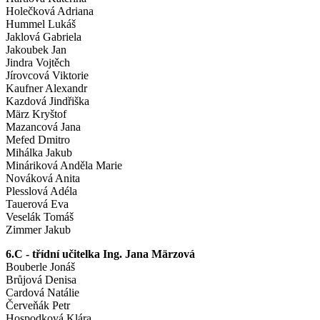
Holečková Adriana
Hummel Lukáš
Jaklová Gabriela
Jakoubek Jan
Jindra Vojtěch
Jírovcová Viktorie
Kaufner Alexandr
Kazdová Jindřiška
März Kryštof
Mazancová Jana
Mefed Dmitro
Mihálka Jakub
Mináriková Anděla Marie
Nováková Anita
Plesslová Adéla
Tauerová Eva
Veselák Tomáš
Zimmer Jakub
6.C - třídní učitelka Ing. Jana Märzová
Bouberle Jonáš
Brůjová Denisa
Cardová Natálie
Červeňák Petr
Hospodková Klára