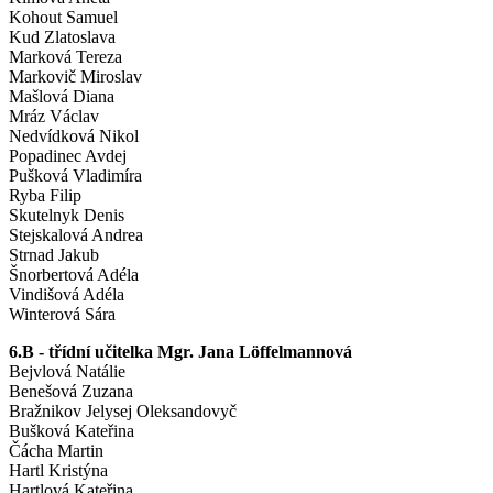
Kohout Samuel
Kud Zlatoslava
Marková Tereza
Markovič Miroslav
Mašlová Diana
Mráz Václav
Nedvídková Nikol
Popadinec Avdej
Pušková Vladimíra
Ryba Filip
Skutelnyk Denis
Stejskalová Andrea
Strnad Jakub
Šnorbertová Adéla
Vindišová Adéla
Winterová Sára
6.B - třídní učitelka Mgr. Jana Löffelmannová
Bejvlová Natálie
Benešová Zuzana
Bražnikov Jelysej Oleksandovyč
Bušková Kateřina
Čácha Martin
Hartl Kristýna
Hartlová Kateřina