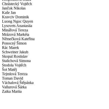
Chrástecký Vojtěch
Jančok Nikolas
Kaše Jan
Kravciv Dominik
Luong Ngoc Quyen
Lysovets Anastasiia
Minářová Tereza
Mrázová Markéta
Němečková Kateřina
Ponocný Šimon
Rác Marek
Schweiner Jakub
Skopal Rostislav
Stalichová Simona
Stodola Vojtěch
Šot Matěj
Tejmlová Tereza
Toman David
Váchalová Štěpánka
Vaňurová Šárka
Zaika Mariia