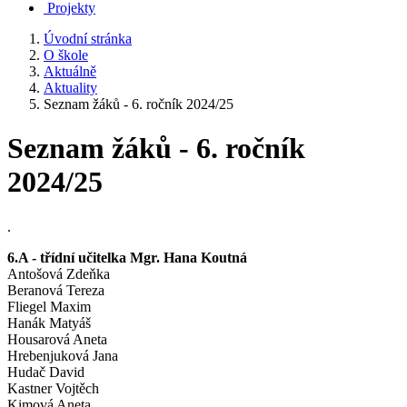
Projekty
Úvodní stránka
O škole
Aktuálně
Aktuality
Seznam žáků - 6. ročník 2024/25
Seznam žáků - 6. ročník
2024/25
.
6.A - třídní učitelka Mgr. Hana Koutná
Antošová Zdeňka
Beranová Tereza
Fliegel Maxim
Hanák Matyáš
Housarová Aneta
Hrebenjuková Jana
Hudač David
Kastner Vojtěch
Kimová Aneta