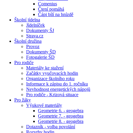
Comenius
Čtení pomáhá
Čápi bílí na hnízdě
Školní jídelna
Jídelníček
Dokumenty ŠJ
Strava.cz
Školní družina
Provoz
Dokumenty ŠD
Fotogalerie ŠD
Pro rodiče
Materiály ke stažení
Začátky vyučovacích hodin
Organizace školního roku
Informace k zápisu do 1. ročníku
Nevhodnost energetických nápojů
Pro rodiče - Krizová situace
Pro žáky
Výukové materiály
Geometrie 6. - geogebra
Geometrie 7. - geogebra
Geometrie 8. - geogebra
Dotazník - volba povolání
Rozvrhy hodin