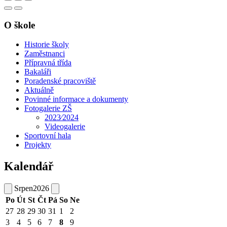
O škole
Historie školy
Zaměstnanci
Přípravná třída
Bakaláři
Poradenské pracoviště
Aktuálně
Povinné informace a dokumenty
Fotogalerie ZŠ
2023⁄2024
Videogalerie
Sportovní hala
Projekty
Kalendář
Srpen
2026
Po
Út
St
Čt
Pá
So
Ne
27
28
29
30
31
1
2
3
4
5
6
7
8
9