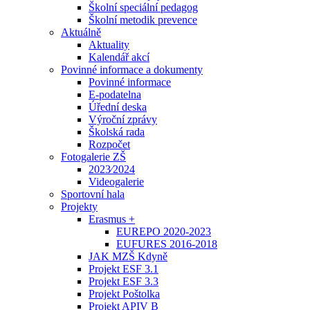
Školní speciální pedagog
Školní metodik prevence
Aktuálně
Aktuality
Kalendář akcí
Povinné informace a dokumenty
Povinné informace
E-podatelna
Úřední deska
Výroční zprávy
Školská rada
Rozpočet
Fotogalerie ZŠ
2023⁄2024
Videogalerie
Sportovní hala
Projekty
Erasmus +
EUREPO 2020-2023
EUFURES 2016-2018
JAK MZŠ Kdyně
Projekt ESF 3.1
Projekt ESF 3.3
Projekt Poštolka
Projekt APIV B