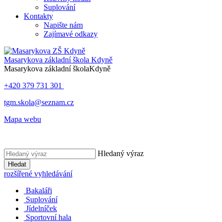
Suplování
Kontakty
Napište nám
Zajímavé odkazy
Masarykova základní škola
Kdyně
Masarykova základní škola
Kdyně
+420 379 731 301
tgm.skola@seznam.cz
Mapa webu
Hledaný výraz
Hledat
rozšířené vyhledávání
Bakaláři
Suplování
Jídelníček
Sportovní hala