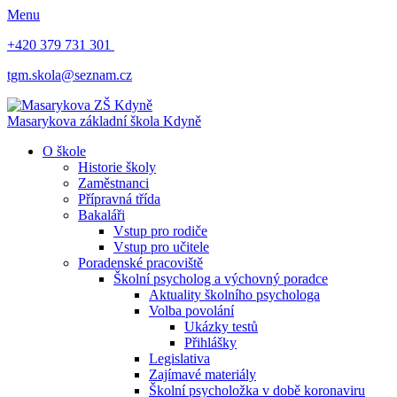
Menu
+420 379 731 301
tgm.skola@seznam.cz
Masarykova základní škola
Kdyně
O škole
Historie školy
Zaměstnanci
Přípravná třída
Bakaláři
Vstup pro rodiče
Vstup pro učitele
Poradenské pracoviště
Školní psycholog a výchovný poradce
Aktuality školního psychologa
Volba povolání
Ukázky testů
Přihlášky
Legislativa
Zajímavé materiály
Školní psycholožka v době koronaviru