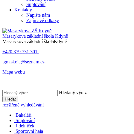
Suplování
Kontakty
Napište nám
Zajímavé odkazy
Masarykova základní škola
Kdyně
Masarykova základní škola
Kdyně
+420 379 731 301
tgm.skola@seznam.cz
Mapa webu
Hledaný výraz
Hledat
rozšířené vyhledávání
Bakaláři
Suplování
Jídelníček
Sportovní hala