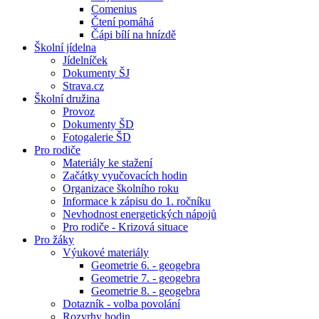
Comenius
Čtení pomáhá
Čápi bílí na hnízdě
Školní jídelna
Jídelníček
Dokumenty ŠJ
Strava.cz
Školní družina
Provoz
Dokumenty ŠD
Fotogalerie ŠD
Pro rodiče
Materiály ke stažení
Začátky vyučovacích hodin
Organizace školního roku
Informace k zápisu do 1. ročníku
Nevhodnost energetických nápojů
Pro rodiče - Krizová situace
Pro žáky
Výukové materiály
Geometrie 6. - geogebra
Geometrie 7. - geogebra
Geometrie 8. - geogebra
Dotazník - volba povolání
Rozvrhy hodin