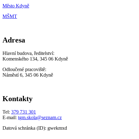
Město Kdyně
MŠMT
Adresa
Hlavní budova, ředitelství:
Komenského 134, 345 06 Kdyně
Odloučené pracoviště:
Náměstí 6, 345 06 Kdyně
Kontakty
Tel:
379 731 301
E-mail:
tgm.skola@seznam.cz
Datová schránka (ID): gwekmxd