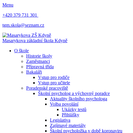
Menu
+420 379 731 301
tgm.skola@seznam.cz
Masarykova základní škola
Kdyně
O škole
Historie školy
Zaměstnanci
Přípravná třída
Bakaláři
Vstup pro rodiče
Vstup pro učitele
Poradenské pracoviště
Školní psycholog a výchovný poradce
Aktuality školního psychologa
Volba povolání
Ukázky testů
Přihlášky
Legislativa
Zajímavé materiály
Školní psycholožka v době koronaviru