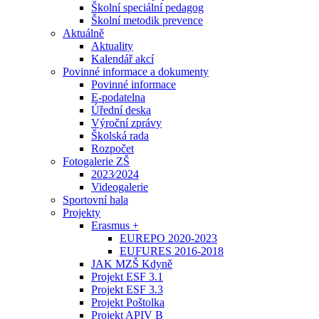
Školní speciální pedagog
Školní metodik prevence
Aktuálně
Aktuality
Kalendář akcí
Povinné informace a dokumenty
Povinné informace
E-podatelna
Úřední deska
Výroční zprávy
Školská rada
Rozpočet
Fotogalerie ZŠ
2023⁄2024
Videogalerie
Sportovní hala
Projekty
Erasmus +
EUREPO 2020-2023
EUFURES 2016-2018
JAK MZŠ Kdyně
Projekt ESF 3.1
Projekt ESF 3.3
Projekt Poštolka
Projekt APIV B