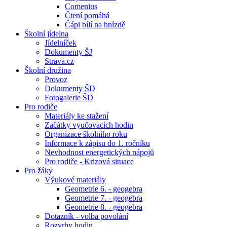
Comenius
Čtení pomáhá
Čápi bílí na hnízdě
Školní jídelna
Jídelníček
Dokumenty ŠJ
Strava.cz
Školní družina
Provoz
Dokumenty ŠD
Fotogalerie ŠD
Pro rodiče
Materiály ke stažení
Začátky vyučovacích hodin
Organizace školního roku
Informace k zápisu do 1. ročníku
Nevhodnost energetických nápojů
Pro rodiče - Krizová situace
Pro žáky
Výukové materiály
Geometrie 6. - geogebra
Geometrie 7. - geogebra
Geometrie 8. - geogebra
Dotazník - volba povolání
Rozvrhy hodin