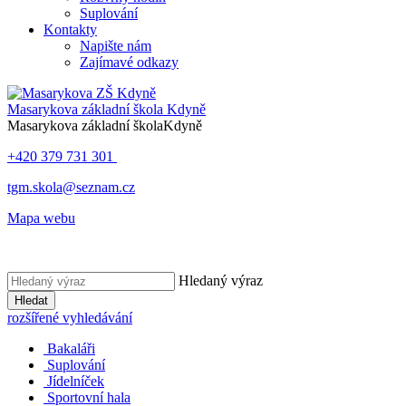
Suplování
Kontakty
Napište nám
Zajímavé odkazy
Masarykova základní škola
Kdyně
Masarykova základní škola
Kdyně
+420 379 731 301
tgm.skola@seznam.cz
Mapa webu
Hledaný výraz
Hledat
rozšířené vyhledávání
Bakaláři
Suplování
Jídelníček
Sportovní hala