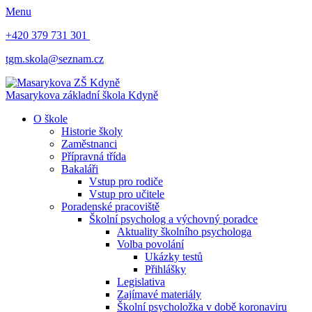
Menu
+420 379 731 301
tgm.skola@seznam.cz
Masarykova základní škola
Kdyně
O škole
Historie školy
Zaměstnanci
Přípravná třída
Bakaláři
Vstup pro rodiče
Vstup pro učitele
Poradenské pracoviště
Školní psycholog a výchovný poradce
Aktuality školního psychologa
Volba povolání
Ukázky testů
Přihlášky
Legislativa
Zajímavé materiály
Školní psycholožka v době koronaviru