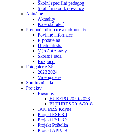
Školní speciální pedagog
Školní metodik prevence
Aktuálně
Aktuality
Kalendář akcí
Povinné informace a dokumenty
Povinné informace
E-podatelna
Úřední deska
Výroční zprávy
Školská rada
Rozpočet
Fotogalerie ZŠ
2023⁄2024
Videogalerie
Sportovní hala
Projekty
Erasmus +
EUREPO 2020-2023
EUFURES 2016-2018
JAK MZŠ Kdyně
Projekt ESF 3.1
Projekt ESF 3.3
Projekt Poštolka
Projekt APIV B