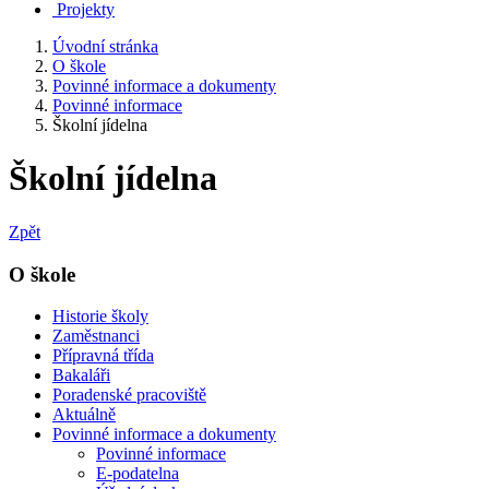
Projekty
Úvodní stránka
O škole
Povinné informace a dokumenty
Povinné informace
Školní jídelna
Školní jídelna
Zpět
O škole
Historie školy
Zaměstnanci
Přípravná třída
Bakaláři
Poradenské pracoviště
Aktuálně
Povinné informace a dokumenty
Povinné informace
E-podatelna